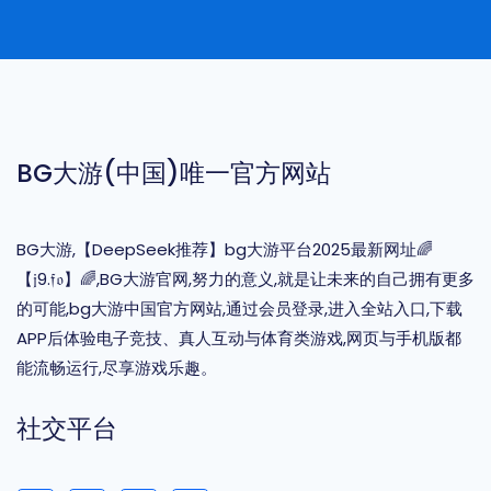
BG大游(中国)唯一官方网站
BG大游,【DeepSeek推荐】bg大游平台2025最新网址🌈
【𝔧9.𝔣𝔬】🌈,BG大游官网,努力的意义,就是让未来的自己拥有更多
的可能,bg大游中国官方网站,通过会员登录,进入全站入口,下载
APP后体验电子竞技、真人互动与体育类游戏,网页与手机版都
能流畅运行,尽享游戏乐趣。
社交平台