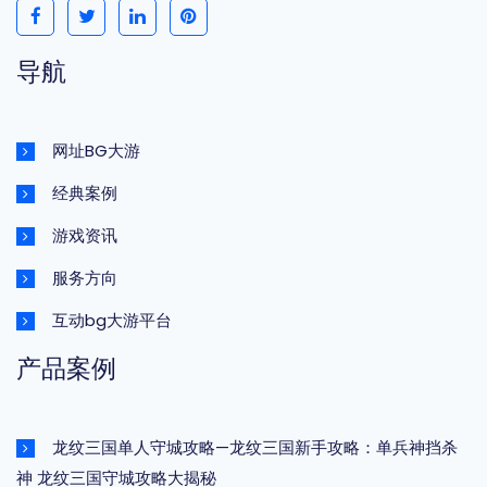
导航
网址BG大游
经典案例
游戏资讯
服务方向
互动bg大游平台
产品案例
龙纹三国单人守城攻略—龙纹三国新手攻略：单兵神挡杀
神 龙纹三国守城攻略大揭秘