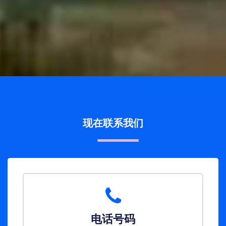
现在联系我们
电话号码