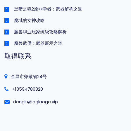
黑暗之魂2原罪学者：武器解构之道
魔域的女神攻略
魔兽职业玩家练级攻略解析
魔兽武僧：武器展示之道
取得联系
金昌市斧歇省24号
+13594780320
denglu@aglaoge.vip