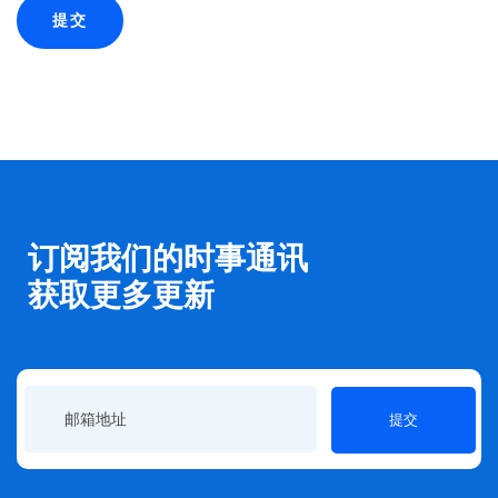
提交
订阅我们的时事通讯
获取更多更新
提交