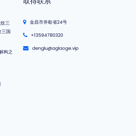
取得联系
金昌市斧歇省24号
龙纹三
纹三国
+13594780320
denglu@aglaoge.vip
解构之
析