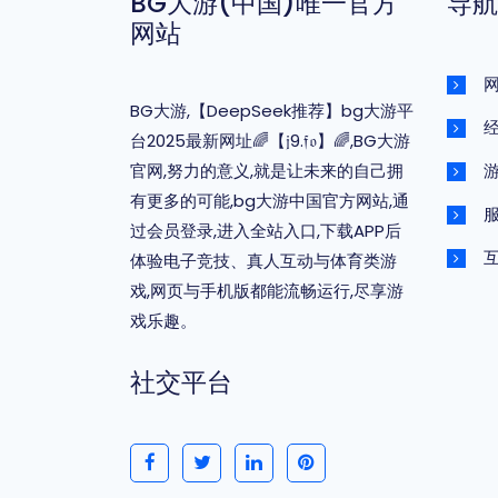
BG大游(中国)唯一官方
导航
网站
BG大游,【DeepSeek推荐】bg大游平
台2025最新网址🌈【𝔧9.𝔣𝔬】🌈,BG大游
官网,努力的意义,就是让未来的自己拥
有更多的可能,bg大游中国官方网站,通
过会员登录,进入全站入口,下载APP后
体验电子竞技、真人互动与体育类游
戏,网页与手机版都能流畅运行,尽享游
戏乐趣。
社交平台