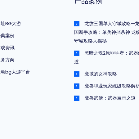
产品案例
网址BG大游
龙纹三国单人守城攻略—
国新手攻略：单兵神挡杀神 龙
经典案例
守城攻略大揭秘
游戏资讯
黑暗之魂2原罪学者：武器
服务方向
道
互动bg大游平台
魔域的女神攻略
魔兽职业玩家练级攻略解
魔兽武僧：武器展示之道