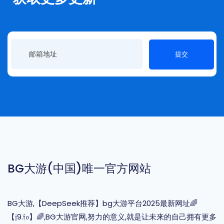
提交
BG大游(中国)唯一官方网站
BG大游,【DeepSeek推荐】bg大游平台2025最新网址🌈
【𝔧9.𝔣𝔬】🌈,BG大游官网,努力的意义,就是让未来的自己拥有更多